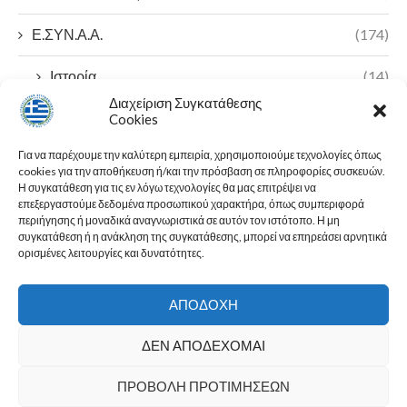
Ε.ΣΥΝ.Α.Α.
(174)
Ιστορία
(14)
Διαχείριση Συγκατάθεσης
Π.Ο.Α.Σ.Α
(7)
Cookies
Για να παρέχουμε την καλύτερη εμπειρία, χρησιμοποιούμε τεχνολογίες όπως
23ο Πανελλήνιο Συνέδριο
(2)
cookies για την αποθήκευση ή/και την πρόσβαση σε πληροφορίες συσκευών.
Η συγκατάθεση για τις εν λόγω τεχνολογίες θα μας επιτρέψει να
Ε.Λ.Α. ΠΟΑΣΑ
(1)
επεξεργαστούμε δεδομένα προσωπικού χαρακτήρα, όπως συμπεριφορά
περιήγησης ή μοναδικά αναγνωριστικά σε αυτόν τον ιστότοπο. Η μη
συγκατάθεση ή η ανάκληση της συγκατάθεσης, μπορεί να επηρεάσει αρνητικά
ορισμένες λειτουργίες και δυνατότητες.
ΑΠΟΔΟΧΉ
ΔΕΝ ΑΠΟΔΈΧΟΜΑΙ
ΠΡΟΒΟΛΉ ΠΡΟΤΙΜΉΣΕΩΝ
@2023 Ε.ΣΥΝ.Α.Α. - All Right Reserved. Κατασκευή Ιστοσελίδας
psomiadis.eu