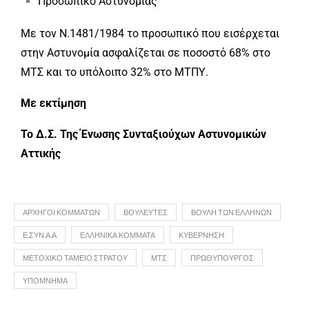
Προσωπικό Αστυνομίας
Με τον Ν.1481/1984 το προσωπικό που εισέρχεται
στην Αστυνομία ασφαλίζεται σε ποσοστό 68% στο
ΜΤΣ και το υπόλοιπο 32% στο ΜΤΠΥ.
Με εκτίμηση
Το Δ.Σ. Της Ένωσης Συνταξιούχων Αστυνομικών
Αττικής
ΑΡΧΗΓΟΊ ΚΟΜΜΆΤΩΝ
ΒΟΥΛΕΥΤΈΣ
ΒΟΥΛΉ ΤΩΝ ΕΛΛΉΝΩΝ
Ε.ΣΥΝ.Α.Α
ΕΛΛΗΝΙΚΆ ΚΌΜΜΑΤΑ
ΚΥΒΈΡΝΗΣΗ
ΜΕΤΟΧΙΚΌ ΤΑΜΕΊΟ ΣΤΡΑΤΟΎ
ΜΤΣ
ΠΡΩΘΥΠΟΥΡΓΌΣ
ΥΠΌΜΝΗΜΑ