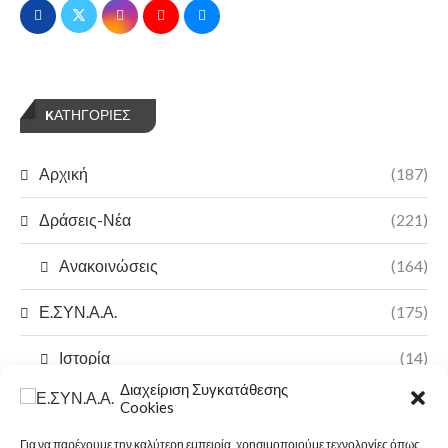
KΑΤΗΓΟΡΊΕΣ
Αρχική
(187)
Δράσεις-Νέα
(221)
Ανακοινώσεις
(164)
Ε.ΣΥΝ.Α.Α.
(175)
Ιστορία
(14)
Διαχείριση Συγκατάθεσης
Π.Ο.Α.Σ.Α
(7)
Cookies
Για να παρέχουμε την καλύτερη εμπειρία, χρησιμοποιούμε τεχνολογίες όπως