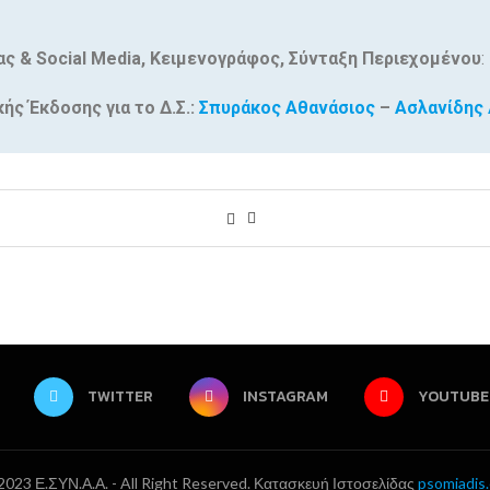
ας & Social Media, Κειμενογράφος, Σύνταξη Περιεχομένου
:
ής Έκδοσης για το Δ.Σ.:
Σπυράκος Αθανάσιος
–
Ασλανίδης 
TWITTER
INSTAGRAM
YOUTUBE
023 Ε.ΣΥΝ.Α.Α. - All Right Reserved. Κατασκευή Ιστοσελίδας
psomiadis