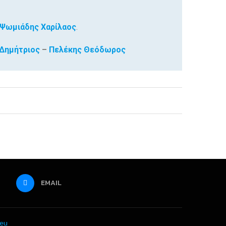
Ψωμιάδης Χαρίλαος
.
Δημήτριος
–
Πελέκης Θεόδωρος
EMAIL
.eu