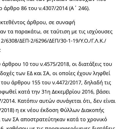
 άρθρο 86 του ν.4307/2014 (Α΄ 246).
εκτεθέντος άρθρου, σε συναφή
αν τα παρακάτω, σε ταύτιση με τις ισχύουσες
 2/6308/ΔΕΠ-2/6296/ΔΕΠ/30-1-19/Υ.Ο./Γ.Λ.Κ./
:
 άρθρου 10 του ν.4575/2018, οι διατάξεις του
οχές των ΕΔ και ΣΑ, οι οποίες έχουν ληφθεί
του άρθρου 155 του ν.4472/2017, δηλαδή τις
ρφωθεί κατά την 31η Δεκεμβρίου 2016, βάσει
/2014. Κατόπιν αυτών συνάγεται ότι, δεν είναι
5/2018) η εκ νέου έκδοση Φύλλων Διακοπής
ι των ΣΑ αποστρατεύτηκαν κατά το χρονικό
16, καθόσον με τις προαναφερόμενες διατάξεις