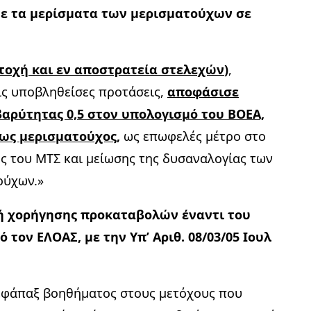
ε τα μερίσματα των μερισματούχων σε
τοχή και εν αποστρατεία στελεχών
)
,
τις υποβληθείσες προτάσεις,
αποφάσισε
ρύτητας 0,5 στον υπολογισμό του ΒΟΕΑ,
 ως μερισματούχος,
ως επωφελές μέτρο στο
ς του ΜΤΣ και μείωσης της δυσαναλογίας των
ούχων.»
ή χορήγησης προκαταβολών έναντι του
τον ΕΛΟΑΣ, με την Υπ’ Αριθ. 08/03/05 Ιουλ
εφάπαξ βοηθήματος στους μετόχους που