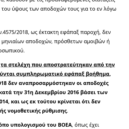
του ύψους των αποδοχών τους για το εν λόγω
ν.4575/2018, ως έκτακτη εφάπαξ παροχή, δεν
ς μηνιαίων αποδοχών, πρόσθετων αμοιβών ή
οσωπικού.
ι
τα στελέχη που αποστρατεύτηκαν από την
καιούνται συμπληρωματικό εφάπαξ βοήθημα
,
/2018 δεν αναπροσαρμόστηκαν οι αποδοχές
κατά την 31η Δεκεμβρίου 2016 βάσει των
14, και ως εκ τούτου κρίνεται ότι δεν
κής νομοθετικής ρύθμισης
.
ρόπο υπολογισμού του ΒΟΕΑ
,
όπως έχει