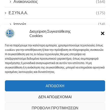
Ανακοινώσεις
(164)
Ε.ΣΥΝ.Α.Α.
(175)
Ιστορία
(14)
Διαχείριση Συγκατάθεσης
Π.Ο.Α.Σ.Α
(7)
Cookies
Για να παρέχουμε την καλύτερη εμπειρία, χρησιμοποιούμε τεχνολογίες όπως
23ο Πανελλήνιο Συνέδριο
(2)
cookies για την αποθήκευση ή/και την πρόσβαση σε πληροφορίες συσκευών.
Η συγκατάθεση για τις εν λόγω τεχνολογίες θα μας επιτρέψει να
Ε.Λ.Α. ΠΟΑΣΑ
(1)
επεξεργαστούμε δεδομένα προσωπικού χαρακτήρα, όπως συμπεριφορά
περιήγησης ή μοναδικά αναγνωριστικά σε αυτόν τον ιστότοπο. Η μη
συγκατάθεση ή η ανάκληση της συγκατάθεσης, μπορεί να επηρεάσει αρνητικά
ορισμένες λειτουργίες και δυνατότητες.
ΑΠΟΔΟΧΉ
ΔΕΝ ΑΠΟΔΈΧΟΜΑΙ
ΠΡΟΒΟΛΉ ΠΡΟΤΙΜΉΣΕΩΝ