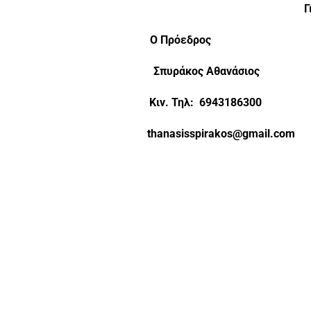
Γ
Ο Πρόεδρος Ο 
Σπυράκος Αθανάσ
Κιν. Τηλ: 6943186
thanasisspirakos@gma