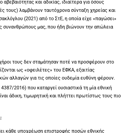
 αβεβαιότητας και αδικίας, ιδιαίτερα για όσους
ιές τους) λαμβάνουν ταυτόχρονα σύνταξη χηρείας και
σακλόγλου (2021) από το ΣτΕ, η οποία είχε «παγώσει»
ες συνανθρώπους μας, που ήδη βιώνουν την απώλεια
/χήροι τους δεν σταμάτησαν ποτέ να προσφέρουν στο
ίζονται ως «οφειλέτες» του ΕΦΚΑ, εξαιτίας
ών αλλαγών για τις οποίες ουδεμία ευθύνη φέρουν.
. 4387/2016) που καταργεί ουσιαστικά τη μία εθνική
ίναι άδικη, τιμωρητική και πλήττει πρωτίστως τους πιο
:
ζει κάθε υποχρέωση επιστροφής ποσών εθνικής