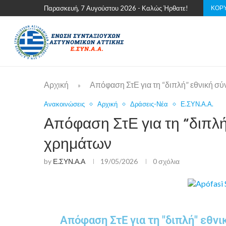
ΚΟΡΥ
Παρασκευή, 7 Αυγούστου 2026 - Καλώς Ήρθατε!
Αρχική
Απόφαση ΣτΕ για τη “διπλή” εθνική σ
»
Ανακοινώσεις
Αρχική
Δράσεις-Νέα
Ε.ΣΥΝ.Α.Α.
Απόφαση ΣτΕ για τη “διπλή
χρημάτων
by
Ε.ΣΥΝ.Α.Α
19/05/2026
0 σχόλια
Απόφαση ΣτΕ για τη "διπλή" εθνι