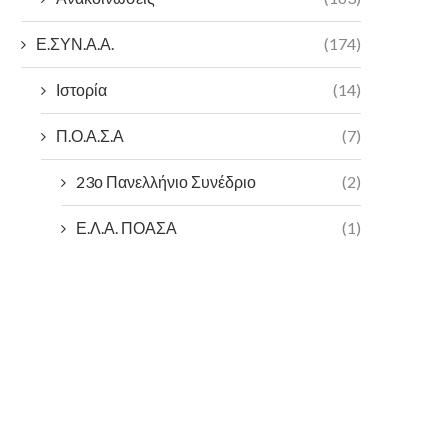
Ε.ΣΥΝ.Α.Α.
(174)
Ιστορία
(14)
Π.Ο.Α.Σ.Α
(7)
23ο Πανελλήνιο Συνέδριο
(2)
Ε.Λ.Α. ΠΟΑΣΑ
(1)