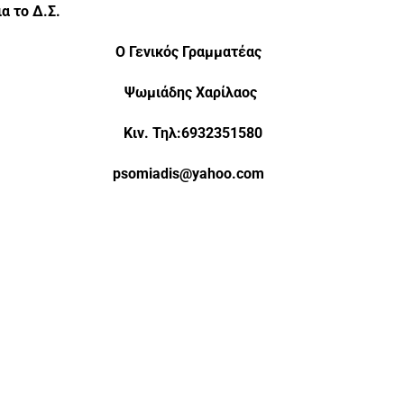
ια το Δ.Σ.
Γενικός Γραμματέας
ιος Ψωμιάδης Χαρίλαος
300 Κιν. Τηλ:6932351580
il.com psomiadis@yahoo.com