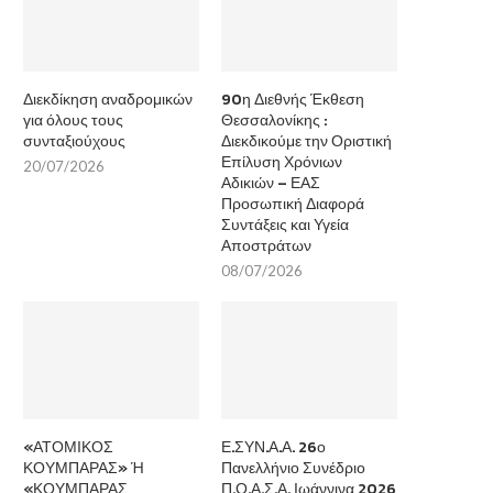
Διεκδίκηση αναδρομικών
90η Διεθνής Έκθεση
για όλους τους
Θεσσαλονίκης :
συνταξιούχους
Διεκδικούμε την Οριστική
Επίλυση Χρόνιων
20/07/2026
Αδικιών – ΕΑΣ
Προσωπική Διαφορά
Συντάξεις και Υγεία
Αποστράτων
08/07/2026
«ΑΤΟΜΙΚΟΣ
Ε.ΣΥΝ.Α.Α. 26ο
ΚΟΥΜΠΑΡΑΣ» Ή
Πανελλήνιο Συνέδριο
«ΚΟΥΜΠΑΡΑΣ
Π.Ο.Α.Σ.Α. Ιωάννινα 2026