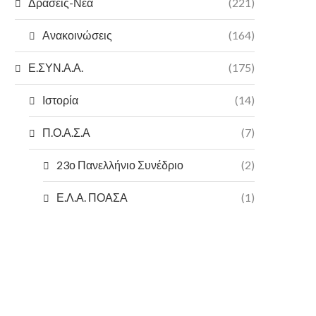
Δράσεις-Νέα
(221)
Ανακοινώσεις
(164)
Ε.ΣΥΝ.Α.Α.
(175)
Ιστορία
(14)
Π.Ο.Α.Σ.Α
(7)
23ο Πανελλήνιο Συνέδριο
(2)
Ε.Λ.Α. ΠΟΑΣΑ
(1)