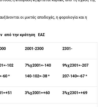
αυξάνονται οι μικτές αποδοχές, η φορολογία και η
ων από την κράτηση ΕΑΣ
000
2001-2300
2301-
01=-102
7%χ2001=-140
9%χ2301=-207
=-60 *
140-102=-38 *
207-140=-67 *
01=+51
3%χ2001=+60
3%χ2301=+69