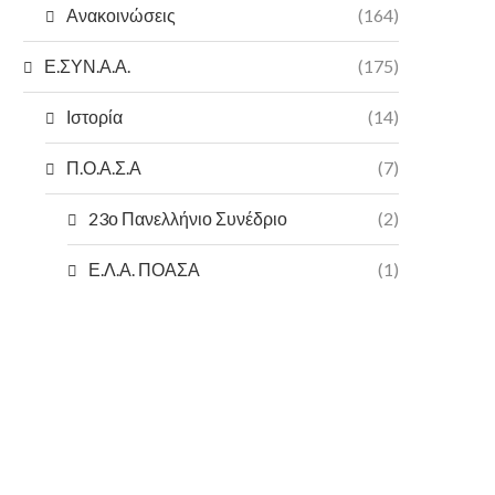
Ανακοινώσεις
(164)
Ε.ΣΥΝ.Α.Α.
(175)
Ιστορία
(14)
Π.Ο.Α.Σ.Α
(7)
23ο Πανελλήνιο Συνέδριο
(2)
Ε.Λ.Α. ΠΟΑΣΑ
(1)