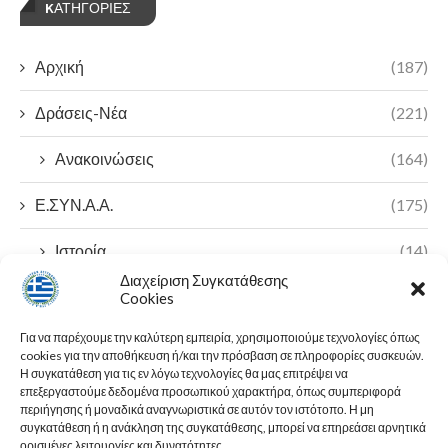
KΑΤΗΓΟΡΊΕΣ
Αρχική
(187)
Δράσεις-Νέα
(221)
Ανακοινώσεις
(164)
Ε.ΣΥΝ.Α.Α.
(175)
Ιστορία
(14)
Διαχείριση Συγκατάθεσης
Π.Ο.Α.Σ.Α
(7)
Cookies
Για να παρέχουμε την καλύτερη εμπειρία, χρησιμοποιούμε τεχνολογίες όπως
23ο Πανελλήνιο Συνέδριο
(2)
cookies για την αποθήκευση ή/και την πρόσβαση σε πληροφορίες συσκευών.
Η συγκατάθεση για τις εν λόγω τεχνολογίες θα μας επιτρέψει να
Ε.Λ.Α. ΠΟΑΣΑ
(1)
επεξεργαστούμε δεδομένα προσωπικού χαρακτήρα, όπως συμπεριφορά
περιήγησης ή μοναδικά αναγνωριστικά σε αυτόν τον ιστότοπο. Η μη
συγκατάθεση ή η ανάκληση της συγκατάθεσης, μπορεί να επηρεάσει αρνητικά
ορισμένες λειτουργίες και δυνατότητες.