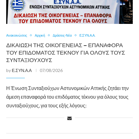
Ανακοινώσεις
Αρχική
Δράσεις-Νέα
Ε.ΣΥΝ.Α.Α.
ΔΙΚΑΊΩΣΗ ΤΗΣ ΟΙΚΟΓΈΝΕΙΑΣ – ΕΠΑΝΑΦΟΡΆ
ΤΟΥ ΕΠΙΔΌΜΑΤΟΣ ΤΈΚΝΟΥ ΓΙΑ ΌΛΟΥΣ ΤΟΥΣ
ΣΥΝΤΑΞΙΟΎΧΟΥΣ
by
Ε.ΣΥΝ.Α.Α
07/08/2026
Η Ένωση Συνταξιούχων Αστυνομικών Αττικής ζητάει την
άμεση επαναφορά του επιδόματος τέκνου για όλους τους
συνταξιούχους, για τους εξής λόγους: