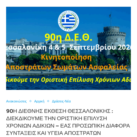
Ανακοινώσεις
Αρχική
Δράσεις-Νέα
90Η ΔΙΕΘΝΉΣ ΈΚΘΕΣΗ ΘΕΣΣΑΛΟΝΊΚΗΣ :
ΔΙΕΚΔΙΚΟΎΜΕ ΤΗΝ ΟΡΙΣΤΙΚΉ ΕΠΊΛΥΣΗ
ΧΡΌΝΙΩΝ ΑΔΙΚΙΏΝ – ΕΑΣ ΠΡΟΣΩΠΙΚΉ ΔΙΑΦΟΡΆ
ΣΥΝΤΆΞΕΙΣ ΚΑΙ ΥΓΕΊΑ ΑΠΟΣΤΡΆΤΩΝ