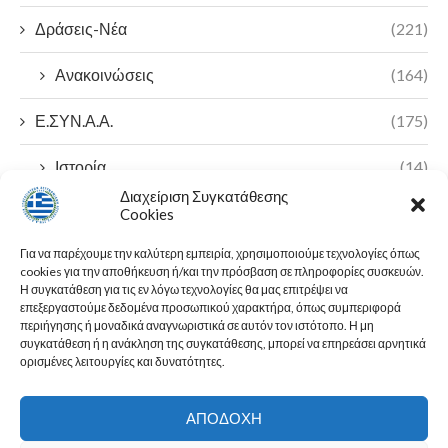
Δράσεις-Νέα
(221)
Ανακοινώσεις
(164)
Ε.ΣΥΝ.Α.Α.
(175)
Ιστορία
(14)
Διαχείριση Συγκατάθεσης
Π.Ο.Α.Σ.Α
(7)
Cookies
Για να παρέχουμε την καλύτερη εμπειρία, χρησιμοποιούμε τεχνολογίες όπως
23ο Πανελλήνιο Συνέδριο
(2)
cookies για την αποθήκευση ή/και την πρόσβαση σε πληροφορίες συσκευών.
Η συγκατάθεση για τις εν λόγω τεχνολογίες θα μας επιτρέψει να
Ε.Λ.Α. ΠΟΑΣΑ
(1)
επεξεργαστούμε δεδομένα προσωπικού χαρακτήρα, όπως συμπεριφορά
περιήγησης ή μοναδικά αναγνωριστικά σε αυτόν τον ιστότοπο. Η μη
συγκατάθεση ή η ανάκληση της συγκατάθεσης, μπορεί να επηρεάσει αρνητικά
ορισμένες λειτουργίες και δυνατότητες.
ΑΠΟΔΟΧΉ