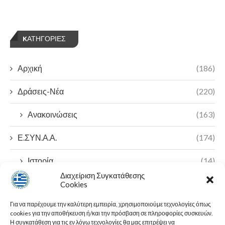
KΑΤΗΓΟΡΊΕΣ
Αρχική
(186)
Δράσεις-Νέα
(220)
Ανακοινώσεις
(163)
Ε.ΣΥΝ.Α.Α.
(174)
Ιστορία
(14)
Διαχείριση Συγκατάθεσης
Π.Ο.Α.Σ.Α
(7)
Cookies
Για να παρέχουμε την καλύτερη εμπειρία, χρησιμοποιούμε τεχνολογίες όπως
23ο Πανελλήνιο Συνέδριο
(2)
cookies για την αποθήκευση ή/και την πρόσβαση σε πληροφορίες συσκευών.
Η συγκατάθεση για τις εν λόγω τεχνολογίες θα μας επιτρέψει να