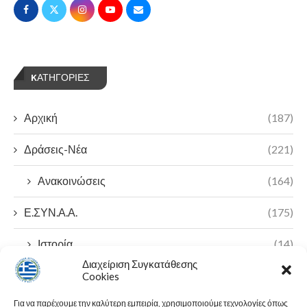
KΑΤΗΓΟΡΊΕΣ
Αρχική
(187)
Δράσεις-Νέα
(221)
Ανακοινώσεις
(164)
Ε.ΣΥΝ.Α.Α.
(175)
Ιστορία
(14)
Διαχείριση Συγκατάθεσης
Π.Ο.Α.Σ.Α
(7)
Cookies
Για να παρέχουμε την καλύτερη εμπειρία, χρησιμοποιούμε τεχνολογίες όπως
23ο Πανελλήνιο Συνέδριο
(2)